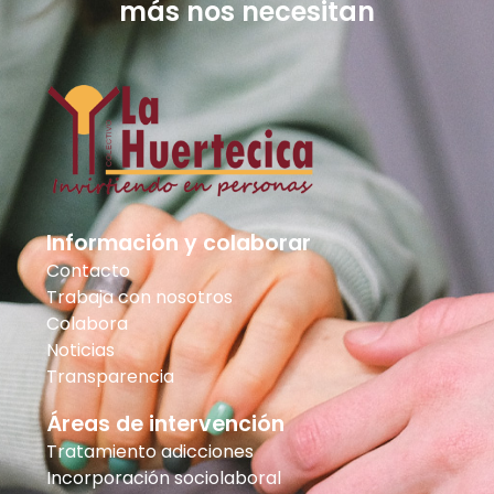
más nos necesitan
Información y colaborar
Contacto
Trabaja con nosotros
Colabora
Noticias
Transparencia
Áreas de intervención
Tratamiento adicciones
Incorporación sociolaboral