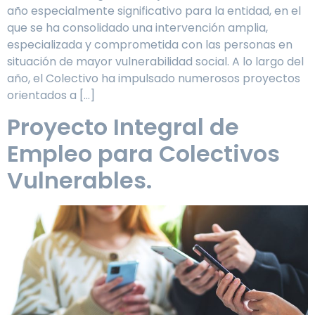
año especialmente significativo para la entidad, en el
que se ha consolidado una intervención amplia,
especializada y comprometida con las personas en
situación de mayor vulnerabilidad social. A lo largo del
año, el Colectivo ha impulsado numerosos proyectos
orientados a […]
Proyecto Integral de
Empleo para Colectivos
Vulnerables.