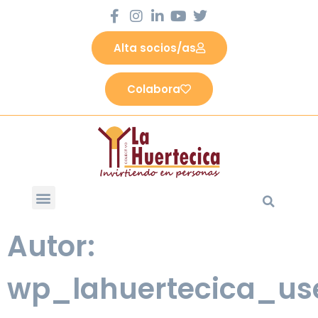
Alta socios/as
Colabora
Autor:
wp_lahuertecica_us