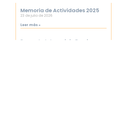
Memoria de Actividades 2025
23 de julio de 2026
Leer más »
Proyecto Integral de Empleo
para Colectivos Vulnerables.
6 de mayo de 2026
Leer más »
Transparencia retributiva para
una igualdad real: Acabemos
con la brecha salarial y la
exclusión social.
21 de marzo de 2026
Leer más »