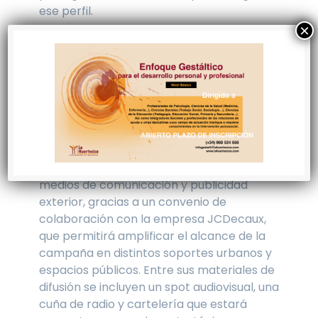
ese perfil.
La campaña está financiada por el
Ministerio de Derechos Sociales, Consumo
y Agenda 2030, y forma parte del
compromiso de UNAD por promover una
sociedad más inclusiva, equitativa y libre
de estigmas.
‘La letra pequeña de las etiquetas sociales’
se difundirá a través de redes sociales,
medios de comunicación y publicidad
exterior, gracias a un convenio de
colaboración con la empresa JCDecaux,
que permitirá amplificar el alcance de la
campaña en distintos soportes urbanos y
espacios públicos. Entre sus materiales de
difusión se incluyen un spot audiovisual, una
cuña de radio y cartelería que estará