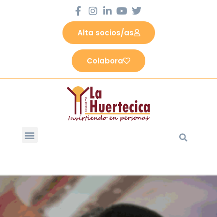
Alta socios/as
Colabora