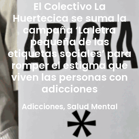
El Colectivo La
Huertecica se suma la
campaña ‘La letra
pequeña de las
etiquetas sociales’ para
romper el estigma que
viven las personas con
adicciones
Adicciones
,
Salud Mental