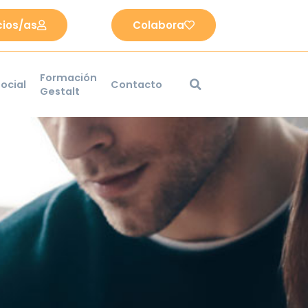
cios/as
Colabora
Formación
ocial
Contacto
Gestalt