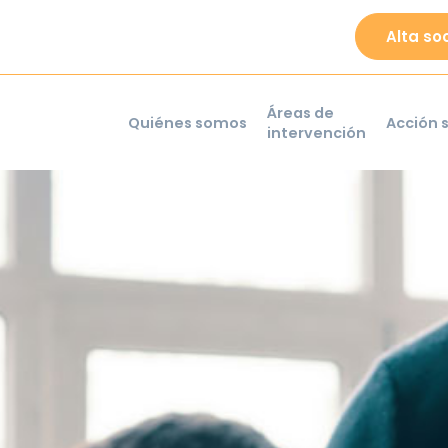
Alta so
Áreas de
Quiénes somos
Acción s
intervención